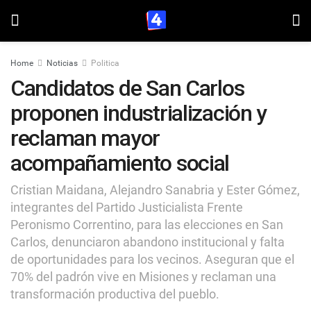
Home
Noticias
Politica
Candidatos de San Carlos
proponen industrialización y
reclaman mayor
acompañamiento social
Cristian Maidana, Alejandro Sanabria y Ester Gómez,
integrantes del Partido Justicialista Frente
Peronismo Correntino, para las elecciones en San
Carlos, denunciaron abandono institucional y falta
de oportunidades para los vecinos. Aseguran que el
70% del padrón vive en Misiones y reclaman una
transformación productiva del pueblo.