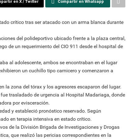
artir en X / Twitter
Compartir en Whatsapp
ado crítico tras ser atacado con un arma blanca durante
ciones del polideportivo ubicado frente a la plaza central,
uego de un requerimiento del CIO 911 desde el hospital de
ba al adolescente, ambos se encontraban en el lugar
hibieron un cuchillo tipo carnicero y comenzaron a
en la zona del tórax y los agresores escaparon del lugar.
e fue trasladado de urgencia al Hospital Madariaga, donde
adora por evisceración.
vedad y estableció pronóstico reservado. Según
do en terapia intensiva en estado crítico.
tivos de la División Brigada de Investigaciones y Drogas
ica, que realizó las pericias correspondientes en la