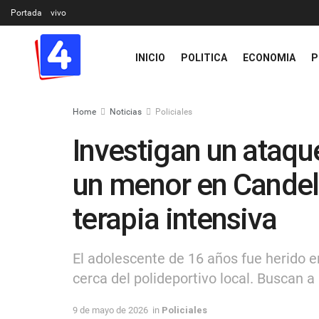
Portada
vivo
INICIO
POLITICA
ECONOMIA
P
Home
Noticias
Policiales
Investigan un ataqu
un menor en Candela
terapia intensiva
El adolescente de 16 años fue herido e
cerca del polideportivo local. Buscan a
9 de mayo de 2026
in
Policiales