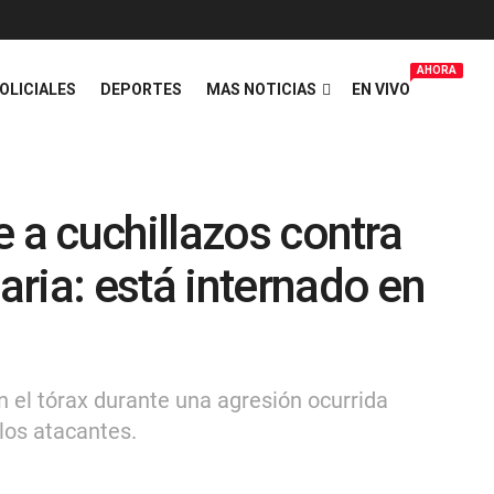
AHORA
OLICIALES
DEPORTES
MAS NOTICIAS
EN VIVO
e a cuchillazos contra
ria: está internado en
n el tórax durante una agresión ocurrida
 los atacantes.