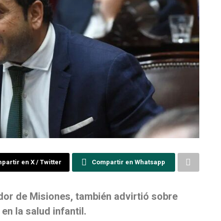
artir en X / Twitter
Compartir en Whatsapp
dor de Misiones, también advirtió sobre
n la salud infantil.