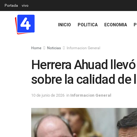
Portada
vivo
INICIO
POLITICA
ECONOMIA
P
Home
Noticias
Informacion General
Herrera Ahuad llevó
sobre la calidad de 
10 de junio de 2026
in
Informacion General