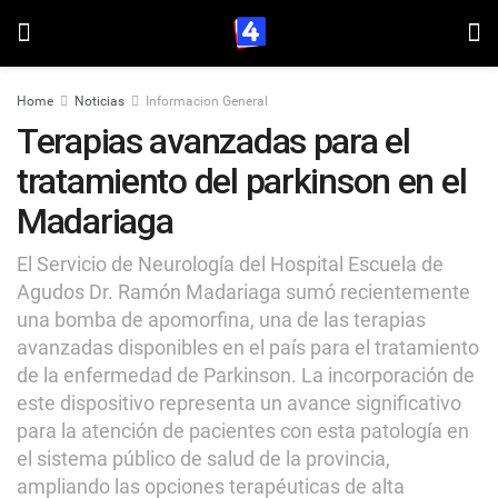
Home
Noticias
Informacion General
Terapias avanzadas para el
tratamiento del parkinson en el
Madariaga
El Servicio de Neurología del Hospital Escuela de
Agudos Dr. Ramón Madariaga sumó recientemente
una bomba de apomorfina, una de las terapias
avanzadas disponibles en el país para el tratamiento
de la enfermedad de Parkinson. La incorporación de
este dispositivo representa un avance significativo
para la atención de pacientes con esta patología en
el sistema público de salud de la provincia,
ampliando las opciones terapéuticas de alta